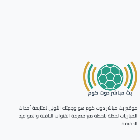
ع بث مباشر دوت كوم هو وجهتك الأولى لمتابعة أحداث
باريات لحظة بلحظة مع معرفة القنوات الناقلة والمواعيد
قيقة.