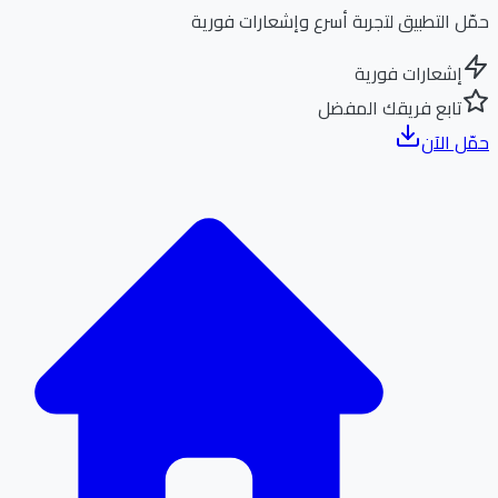
ل التطبيق لتجربة أسرع وإشعارات فورية
إشعارات فورية
تابع فريقك المفضل
ل الآن
الر