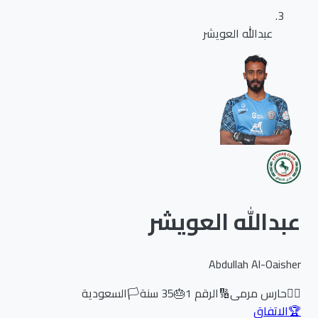
عبدالله العويشر
عبدالله العويشر
Abdullah Al-Oaisher
🏃‍♂️
حارس مرمى
🔢
الرقم
1
🎂
35
سنة
🏳️
السعودية
🏆
الاتفاق