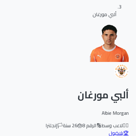
ألبي مورغان
ألبي مورغان
Albie Morgan
🏃‍♂️
لاعب وسط
🔢
الرقم
8
🎂
26
سنة
🏳️
إنجلترا
🏆
بلاكبول