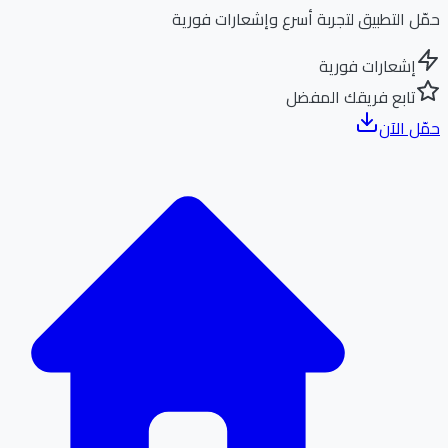
ل التطبيق لتجربة أسرع وإشعارات فورية
إشعارات فورية
تابع فريقك المفضل
ل الآن
الر