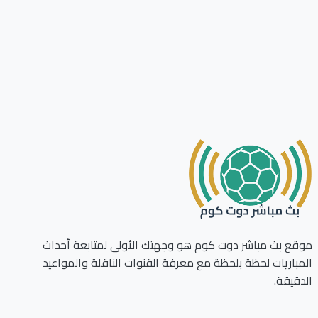
ع بث مباشر دوت كوم هو وجهتك الأولى لمتابعة أحداث
باريات لحظة بلحظة مع معرفة القنوات الناقلة والمواعيد
قيقة.