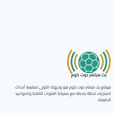
ع بث مباشر دوت كوم هو وجهتك الأولى لمتابعة أحداث
باريات لحظة بلحظة مع معرفة القنوات الناقلة والمواعيد
قيقة.