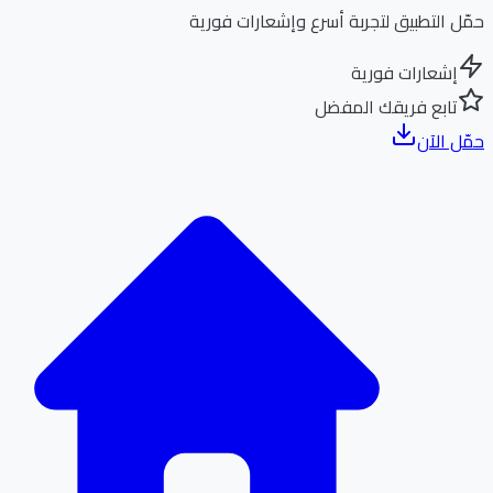
ل التطبيق لتجربة أسرع وإشعارات فورية
إشعارات فورية
تابع فريقك المفضل
ل الآن
الر