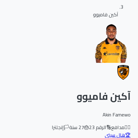
آكين فاميوو
آكين فاميوو
Akin Famewo
🏃‍♂️
مدافع
🔢
الرقم
23
🎂
27
سنة
🏳️
إنجلترا
🏆
هال سيتي