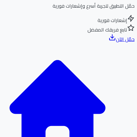
ل التطبيق لتجربة أسرع وإشعارات فورية
إشعارات فورية
تابع فريقك المفضل
ل الآن
الر