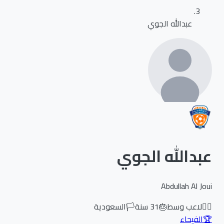
عبدالله الجوي
عبدالله الجوي
Abdullah Al Joui
🏃‍♂️
لاعب وسط
🎂
31
سنة
🏳️
السعودية
🏆
الفيحاء