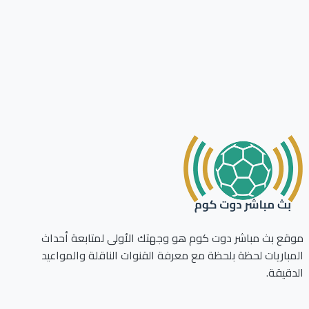
ع بث مباشر دوت كوم هو وجهتك الأولى لمتابعة أحداث
باريات لحظة بلحظة مع معرفة القنوات الناقلة والمواعيد
قيقة.