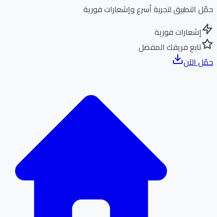
ل التطبيق لتجربة أسرع وإشعارات فورية
إشعارات فورية
تابع فريقك المفضل
ل الآن
الر