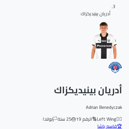
أدريان بينيديكزاك
أدريان بينيديكزاك
Adrian Benedyczak
🏃‍♂️
Left Wing
🔢
الرقم
19
🎂
25
سنة
🏳️
بولندا
🏆
قاسم باشا