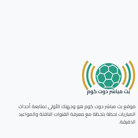
ع بث مباشر دوت كوم هو وجهتك الأولى لمتابعة أحداث
باريات لحظة بلحظة مع معرفة القنوات الناقلة والمواعيد
قيقة.