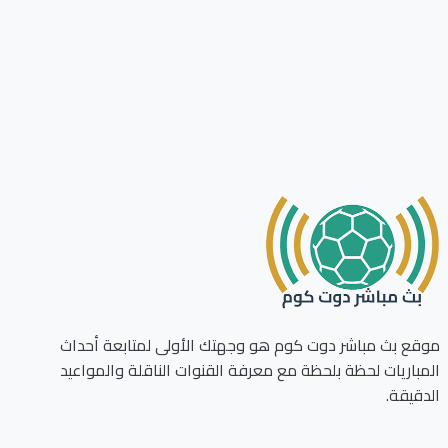
ع بث مباشر دوت كوم هو وجهتك الأولى لمتابعة أحداث
باريات لحظة بلحظة مع معرفة القنوات الناقلة والمواعيد
قيقة.