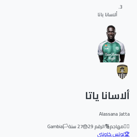
ألاسانا ياتا
ألاسانا ياتا
Alassana Jatta
🏃‍♂️
مهاجم
🔢
الرقم
29
🎂
27
سنة
🏳️
Gambia
🏆
نوتس كاونتي