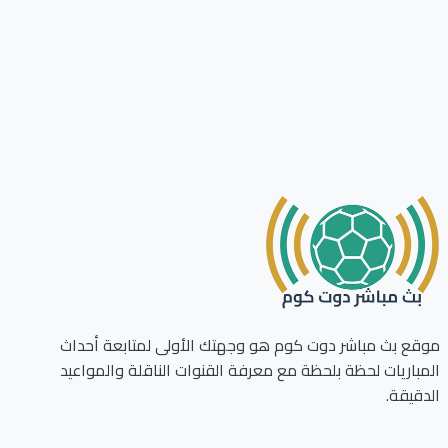
ع بث مباشر دوت كوم هو وجهتك الأولى لمتابعة أحداث
باريات لحظة بلحظة مع معرفة القنوات الناقلة والمواعيد
قيقة.