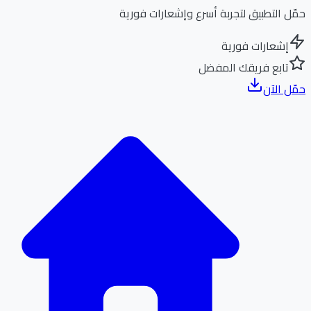
ل التطبيق لتجربة أسرع وإشعارات فورية
إشعارات فورية
تابع فريقك المفضل
ل الآن
الر