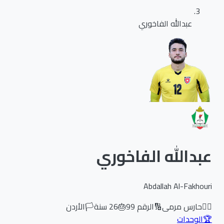
عبدالله الفاخوري
عبدالله الفاخوري
Abdallah Al-Fakhouri
🏃‍♂️
حارس مرمى
🔢
الرقم
99
🎂
26
سنة
🏳️
الأردن
🏆
الوحدات