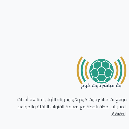
ع بث مباشر دوت كوم هو وجهتك الأولى لمتابعة أحداث
باريات لحظة بلحظة مع معرفة القنوات الناقلة والمواعيد
قيقة.