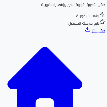
ل التطبيق لتجربة أسرع وإشعارات فورية
إشعارات فورية
تابع فريقك المفضل
ل الآن
الر