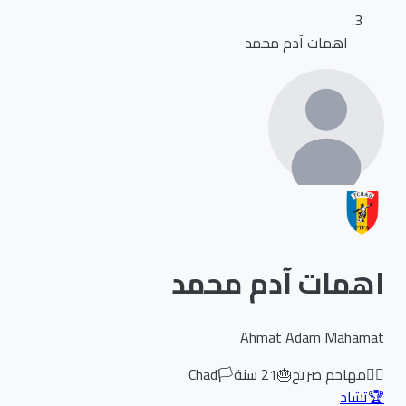
اهمات آدم محمد
اهمات آدم محمد
Ahmat Adam Mahamat
🏃‍♂️
مهاجم صريح
🎂
21
سنة
🏳️
Chad
🏆
تشاد