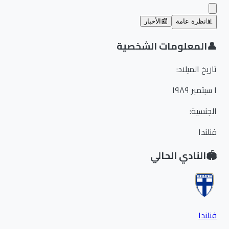
📊
نظرة عامة
📰
الأخبار
👤
المعلومات الشخصية
تاريخ الميلاد
:
١ سبتمبر ١٩٨٩
الجنسية
:
فنلندا
🏟️
النادي الحالي
فنلندا