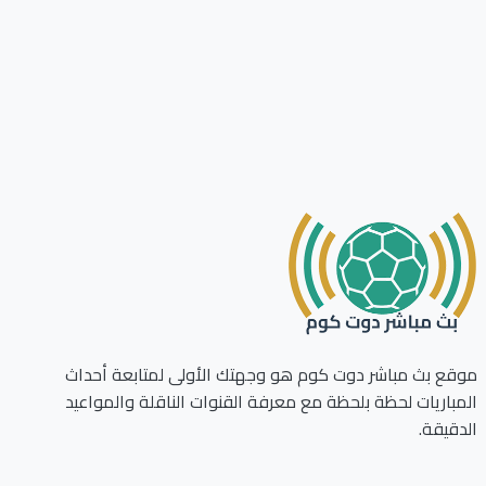
ع بث مباشر دوت كوم هو وجهتك الأولى لمتابعة أحداث
باريات لحظة بلحظة مع معرفة القنوات الناقلة والمواعيد
قيقة.