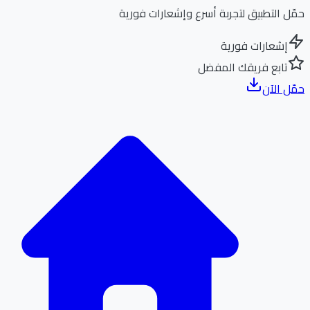
ل التطبيق لتجربة أسرع وإشعارات فورية
إشعارات فورية
تابع فريقك المفضل
ل الآن
الر