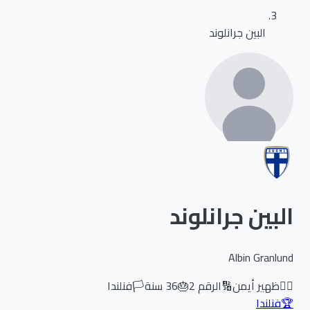
البين جرانلوند
البين جرانلوند
Albin Granlund
🏃‍♂️
ظهير أيمن
🔢
الرقم
2
🎂
36
سنة
🏳️
فنلندا
🏆
فنلندا