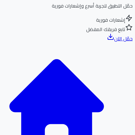
ل التطبيق لتجربة أسرع وإشعارات فورية
إشعارات فورية
تابع فريقك المفضل
ل الآن
الر