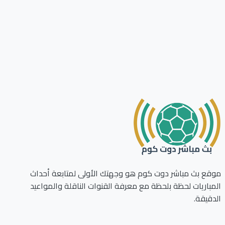
ع بث مباشر دوت كوم هو وجهتك الأولى لمتابعة أحداث
باريات لحظة بلحظة مع معرفة القنوات الناقلة والمواعيد
قيقة.