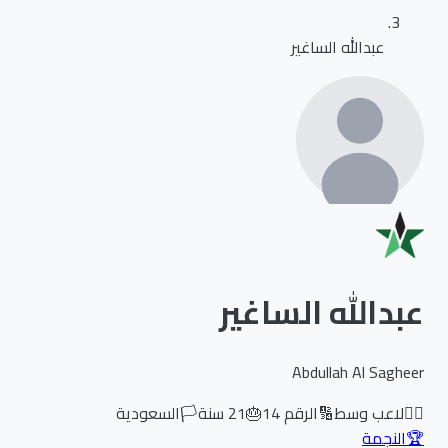
عبدالله الساغير
عبدالله الساغير
Abdullah Al Sagheer
🏃‍♂️
لاعب وسط
🔢
الرقم
14
🎂
21
سنة
🏳️
السعودية
🏆
النجمة