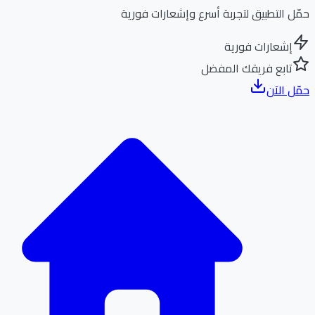
ل التطبيق لتجربة أسرع وإشعارات فورية
إشعارات فورية
تابع فريقك المفضل
ل الآن
الر