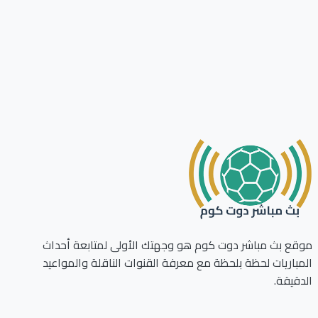
ع بث مباشر دوت كوم هو وجهتك الأولى لمتابعة أحداث
باريات لحظة بلحظة مع معرفة القنوات الناقلة والمواعيد
قيقة.