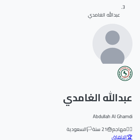
عبدالله الغامدي
عبدالله الغامدي
Abdullah Al Ghamdi
🏃‍♂️
مهاجم
🎂
21
سنة
🏳️
السعودية
🏆
الاتفاق