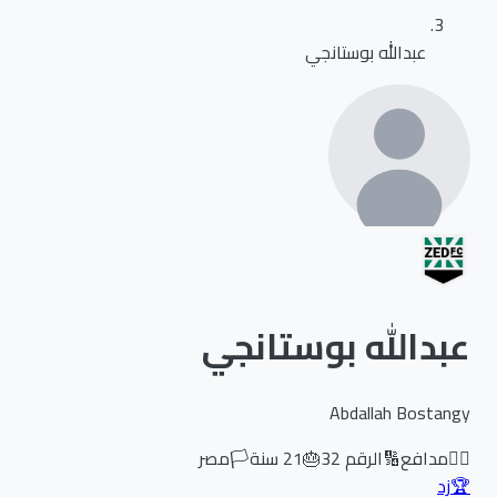
عبدالله بوستانجي
عبدالله بوستانجي
Abdallah Bostangy
🏃‍♂️
مدافع
🔢
الرقم
32
🎂
21
سنة
🏳️
مصر
🏆
زد