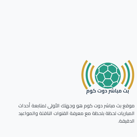
ع بث مباشر دوت كوم هو وجهتك الأولى لمتابعة أحداث
باريات لحظة بلحظة مع معرفة القنوات الناقلة والمواعيد
قيقة.