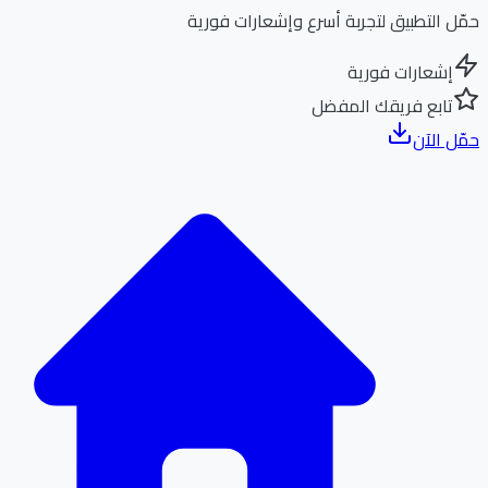
ل التطبيق لتجربة أسرع وإشعارات فورية
إشعارات فورية
تابع فريقك المفضل
ل الآن
الر