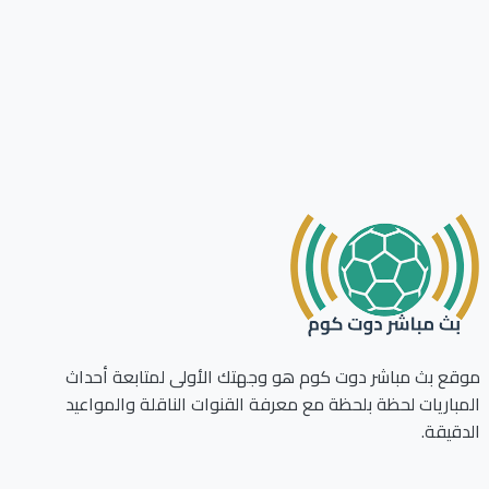
ع بث مباشر دوت كوم هو وجهتك الأولى لمتابعة أحداث
باريات لحظة بلحظة مع معرفة القنوات الناقلة والمواعيد
قيقة.