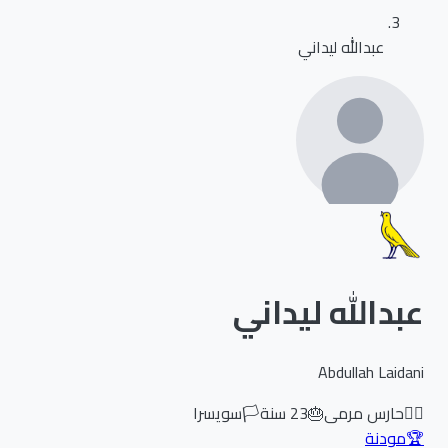
عبدالله ليداني
عبدالله ليداني
Abdullah Laidani
🏃‍♂️
حارس مرمى
🎂
23
سنة
🏳️
سويسرا
🏆
مودنة