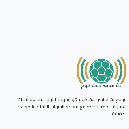
ع بث مباشر دوت كوم هو وجهتك الأولى لمتابعة أحداث
باريات لحظة بلحظة مع معرفة القنوات الناقلة والمواعيد
قيقة.