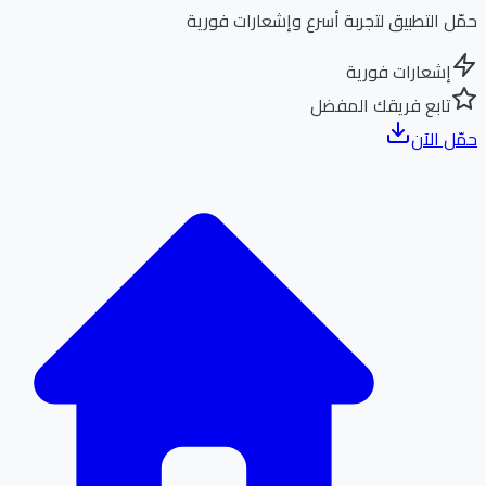
ل التطبيق لتجربة أسرع وإشعارات فورية
إشعارات فورية
تابع فريقك المفضل
ل الآن
الر