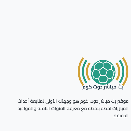
ع بث مباشر دوت كوم هو وجهتك الأولى لمتابعة أحداث
باريات لحظة بلحظة مع معرفة القنوات الناقلة والمواعيد
قيقة.