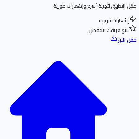
ل التطبيق لتجربة أسرع وإشعارات فورية
إشعارات فورية
تابع فريقك المفضل
ل الآن
الر