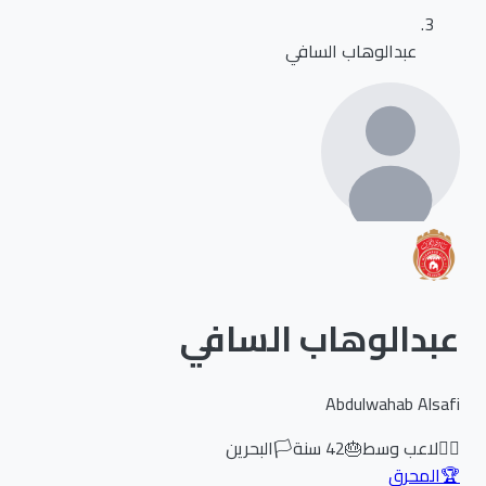
عبدالوهاب السافي
عبدالوهاب السافي
Abdulwahab Alsafi
🏃‍♂️
لاعب وسط
🎂
42
سنة
🏳️
البحرين
🏆
المحرق