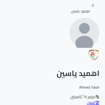
اهميد ياسين
اهميد ياسين
Ahmed Yasin
🔢
الرقم
9
🏳️
العراق
🏆
عُمان