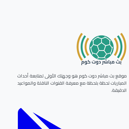
ع بث مباشر دوت كوم هو وجهتك الأولى لمتابعة أحداث
باريات لحظة بلحظة مع معرفة القنوات الناقلة والمواعيد
قيقة.