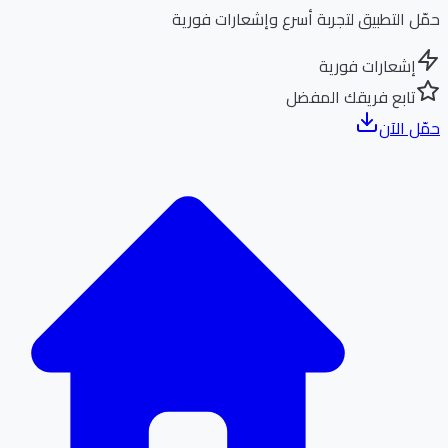
ل التطبيق لتجربة أسرع وإشعارات فورية
إشعارات فورية
تابع فريقك المفضل
ل الآن
الر