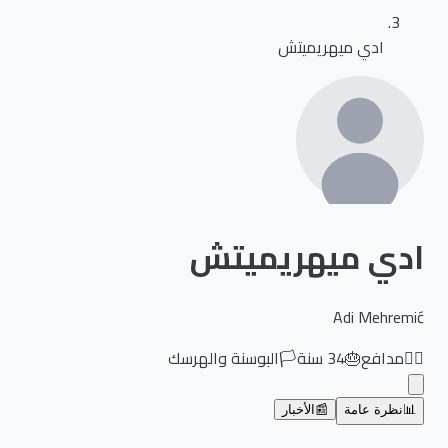
ادي ميهريميتش
ادي ميهريميتش
Adi Mehremić
🏃‍♂️
مدافع
🎂
34
سنة
🏳️
البوسنة والهرسك
📊
نظرة عامة
📰
الأخبار