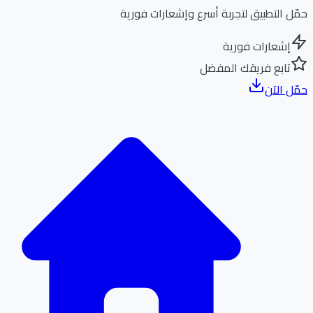
ل التطبيق لتجربة أسرع وإشعارات فورية
إشعارات فورية
تابع فريقك المفضل
ل الآن
الر