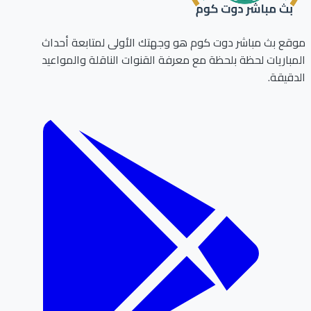
ع بث مباشر دوت كوم هو وجهتك الأولى لمتابعة أحداث
باريات لحظة بلحظة مع معرفة القنوات الناقلة والمواعيد
قيقة.