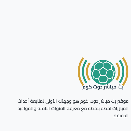
ع بث مباشر دوت كوم هو وجهتك الأولى لمتابعة أحداث
باريات لحظة بلحظة مع معرفة القنوات الناقلة والمواعيد
قيقة.