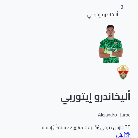
أليخاندرو إيتوربي
أليخاندرو إيتوربي
Alejandro Iturbe
🏃‍♂️
حارس مرمى
🔢
الرقم
45
🎂
22
سنة
🏳️
إسبانيا
🏆
ألش