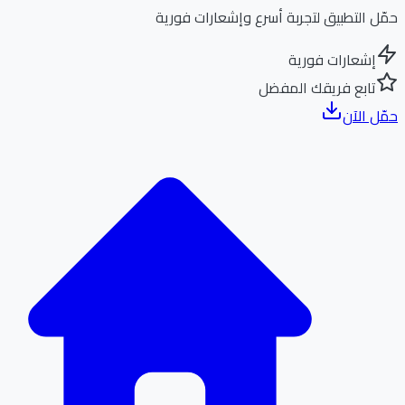
ل التطبيق لتجربة أسرع وإشعارات فورية
إشعارات فورية
تابع فريقك المفضل
ل الآن
الر