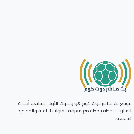
ع بث مباشر دوت كوم هو وجهتك الأولى لمتابعة أحداث
باريات لحظة بلحظة مع معرفة القنوات الناقلة والمواعيد
قيقة.