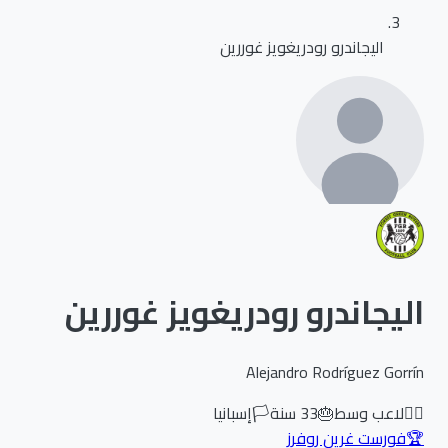
اليجاندرو رودريغويز غوررين
اليجاندرو رودريغويز غوررين
Alejandro Rodríguez Gorrín
🏃‍♂️
لاعب وسط
🎂
33
سنة
🏳️
إسبانيا
🏆
فورست غرين روفرز