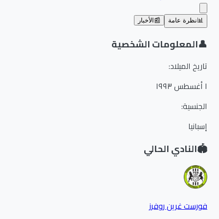
📊
نظرة عامة
📰
الأخبار
👤
المعلومات الشخصية
تاريخ الميلاد
:
١ أغسطس ١٩٩٣
الجنسية
:
إسبانيا
🏟️
النادي الحالي
فورست غرين روفرز