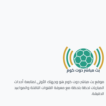
ع بث مباشر دوت كوم هو وجهتك الأولى لمتابعة أحداث
باريات لحظة بلحظة مع معرفة القنوات الناقلة والمواعيد
قيقة.