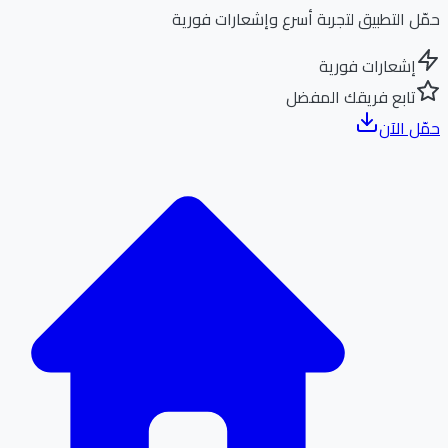
ل التطبيق لتجربة أسرع وإشعارات فورية
إشعارات فورية
تابع فريقك المفضل
ل الآن
الر