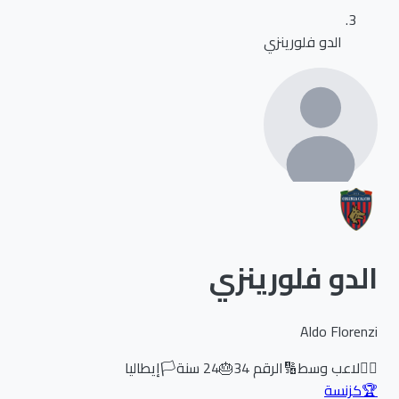
الدو فلورينزي
الدو فلورينزي
Aldo Florenzi
🏃‍♂️
لاعب وسط
🔢
الرقم
34
🎂
24
سنة
🏳️
إيطاليا
🏆
كزنسة