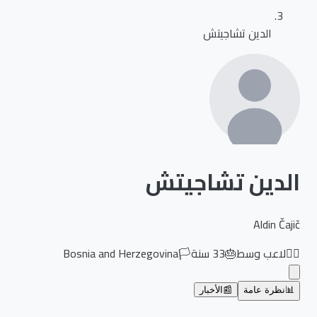
الدين تشاجيتش
الدين تشاجيتش
Aldin Čajič
🏃‍♂️
لاعب وسط
🎂
33
سنة
🏳️
Bosnia and Herzegovina
📊
نظرة عامة
📰
الأخبار