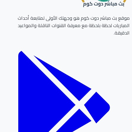
ع بث مباشر دوت كوم هو وجهتك الأولى لمتابعة أحداث
باريات لحظة بلحظة مع معرفة القنوات الناقلة والمواعيد
قيقة.