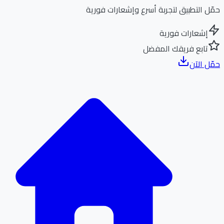
ل التطبيق لتجربة أسرع وإشعارات فورية
إشعارات فورية
تابع فريقك المفضل
ل الآن
الر