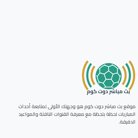
ع بث مباشر دوت كوم هو وجهتك الأولى لمتابعة أحداث
باريات لحظة بلحظة مع معرفة القنوات الناقلة والمواعيد
قيقة.