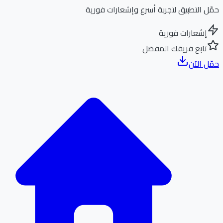
ل التطبيق لتجربة أسرع وإشعارات فورية
إشعارات فورية
تابع فريقك المفضل
ل الآن
الر