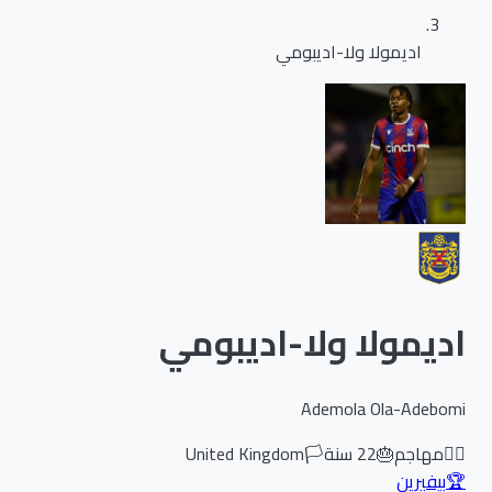
اديمولا ولا-اديبومي
اديمولا ولا-اديبومي
Ademola Ola-Adebomi
🏃‍♂️
مهاجم
🎂
22
سنة
🏳️
United Kingdom
🏆
بيفيرين