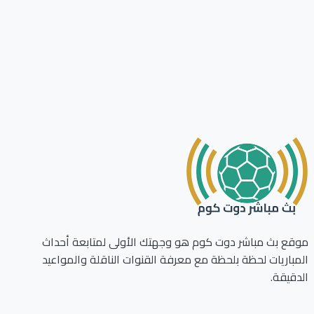
ع بث مباشر دوت كوم هو وجهتك الأولى لمتابعة أحداث
باريات لحظة بلحظة مع معرفة القنوات الناقلة والمواعيد
قيقة.