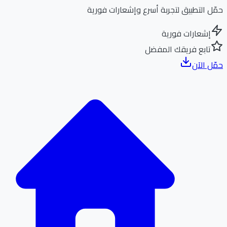
ل التطبيق لتجربة أسرع وإشعارات فورية
إشعارات فورية
تابع فريقك المفضل
ل الآن
الر