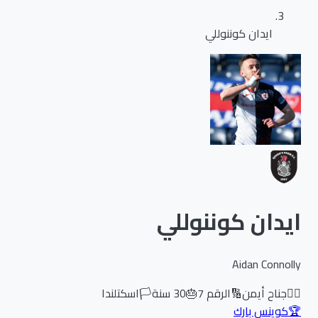
ايدان كوننوللي
ايدان كوننوللي
Aidan Connolly
🏃‍♂️
جناح أيمن
🔢
الرقم
7
🎂
30
سنة
🏳️
اسكتلندا
🏆
كوينس بارك