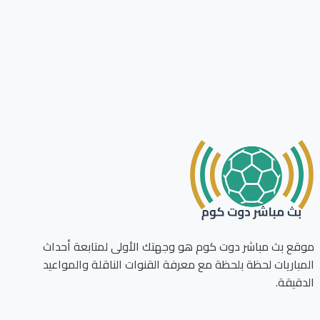
ع بث مباشر دوت كوم هو وجهتك الأولى لمتابعة أحداث
باريات لحظة بلحظة مع معرفة القنوات الناقلة والمواعيد
قيقة.