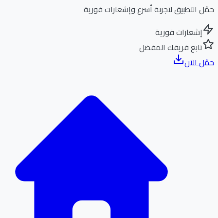
ل التطبيق لتجربة أسرع وإشعارات فورية
إشعارات فورية
تابع فريقك المفضل
ل الآن
الر