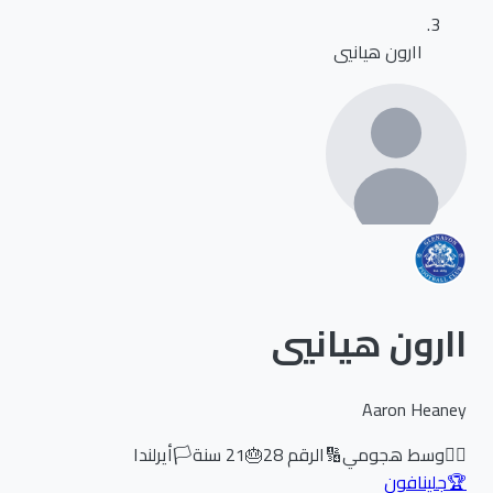
اارون هيانيي
اارون هيانيي
Aaron Heaney
🏃‍♂️
وسط هجومي
🔢
الرقم
28
🎂
21
سنة
🏳️
أيرلندا
🏆
جلينافون