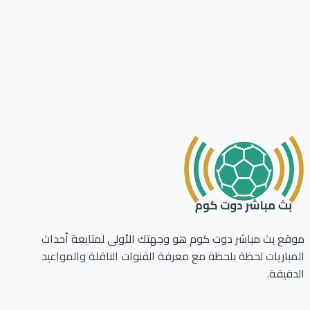
ع بث مباشر دوت كوم هو وجهتك الأولى لمتابعة أحداث
باريات لحظة بلحظة مع معرفة القنوات الناقلة والمواعيد
قيقة.