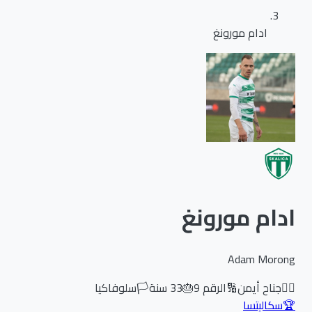
ادام مورونغ
ادام مورونغ
Adam Morong
🏃‍♂️
جناح أيمن
🔢
الرقم
9
🎂
33
سنة
🏳️
سلوفاكيا
🏆
سكاليتسا