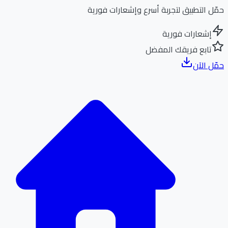
ل التطبيق لتجربة أسرع وإشعارات فورية
إشعارات فورية
تابع فريقك المفضل
ل الآن
الر