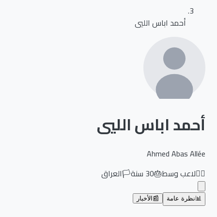
أحمد اباس الليي
أحمد اباس الليي
Ahmed Abas Allée
🏃‍♂️
لاعب وسط
🎂
30
سنة
🏳️
العراق
📊
نظرة عامة
📰
الأخبار