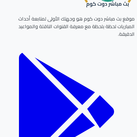
ع بث مباشر دوت كوم هو وجهتك الأولى لمتابعة أحداث
باريات لحظة بلحظة مع معرفة القنوات الناقلة والمواعيد
قيقة.