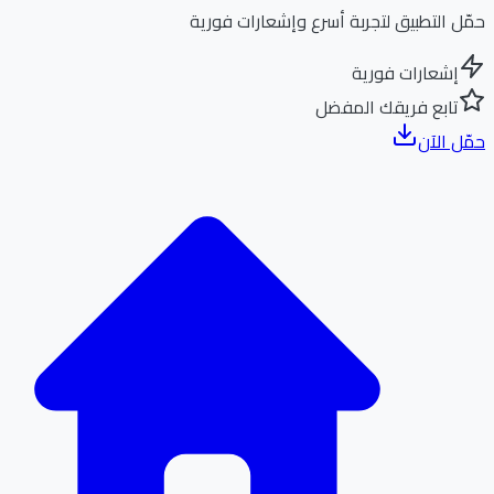
ل التطبيق لتجربة أسرع وإشعارات فورية
إشعارات فورية
تابع فريقك المفضل
ل الآن
الر