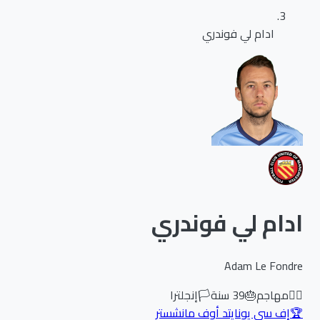
ادام لي فوندري
ادام لي فوندري
Adam Le Fondre
🏃‍♂️
مهاجم
🎂
39
سنة
🏳️
إنجلترا
🏆
إف سي يونايتد أوف مانشستر