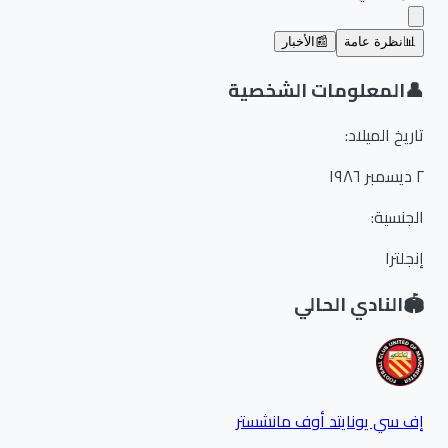
📊
نظرة عامة
📰
الأخبار
👤
المعلومات الشخصية
تاريخ الميلاد
:
٢ ديسمبر ١٩٨٦
الجنسية
:
إنجلترا
🏟️
النادي الحالي
إف سي يونايتد أوف مانشستر