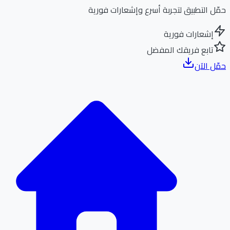
ل التطبيق لتجربة أسرع وإشعارات فورية
إشعارات فورية
تابع فريقك المفضل
ل الآن
الر