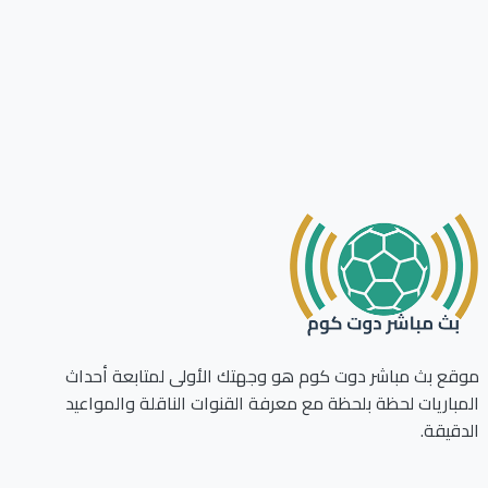
ع بث مباشر دوت كوم هو وجهتك الأولى لمتابعة أحداث
باريات لحظة بلحظة مع معرفة القنوات الناقلة والمواعيد
قيقة.