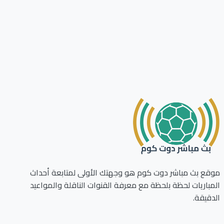
ع بث مباشر دوت كوم هو وجهتك الأولى لمتابعة أحداث
باريات لحظة بلحظة مع معرفة القنوات الناقلة والمواعيد
قيقة.