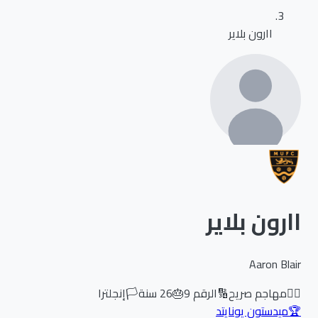
اارون بلاير
اارون بلاير
Aaron Blair
🏃‍♂️
مهاجم صريح
🔢
الرقم
9
🎂
26
سنة
🏳️
إنجلترا
🏆
ميدستون يونايتد