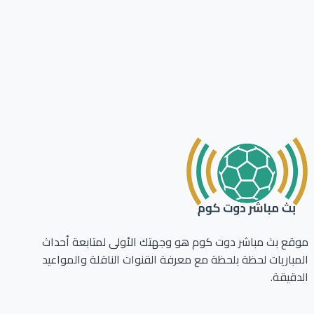
ع بث مباشر دوت كوم هو وجهتك الأولى لمتابعة أحداث
باريات لحظة بلحظة مع معرفة القنوات الناقلة والمواعيد
قيقة.