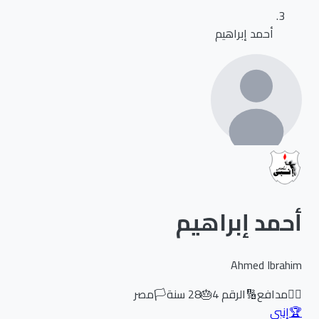
أحمد إبراهيم
أحمد إبراهيم
Ahmed Ibrahim
🏃‍♂️
مدافع
🔢
الرقم
4
🎂
28
سنة
🏳️
مصر
🏆
إنبي