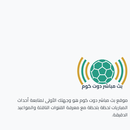
ع بث مباشر دوت كوم هو وجهتك الأولى لمتابعة أحداث
باريات لحظة بلحظة مع معرفة القنوات الناقلة والمواعيد
قيقة.