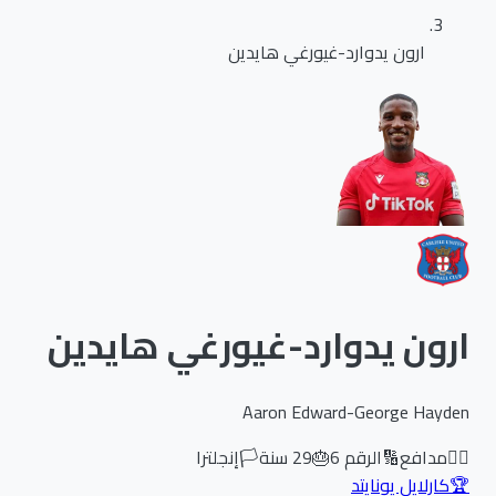
ارون يدوارد-غيورغي هايدين
ارون يدوارد-غيورغي هايدين
Aaron Edward-George Hayden
🏃‍♂️
مدافع
🔢
الرقم
6
🎂
29
سنة
🏳️
إنجلترا
🏆
كارلايل يونايتد