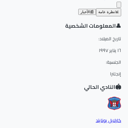
📊
نظرة عامة
📰
الأخبار
👤
المعلومات الشخصية
تاريخ الميلاد
:
١٦ يناير ١٩٩٧
الجنسية
:
إنجلترا
🏟️
النادي الحالي
كارلايل يونايتد