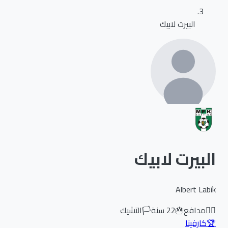
البيرت لابيك
البيرت لابيك
Albert Labík
🏃‍♂️
مدافع
🎂
22
سنة
🏳️
التشيك
🏆
كارفينا