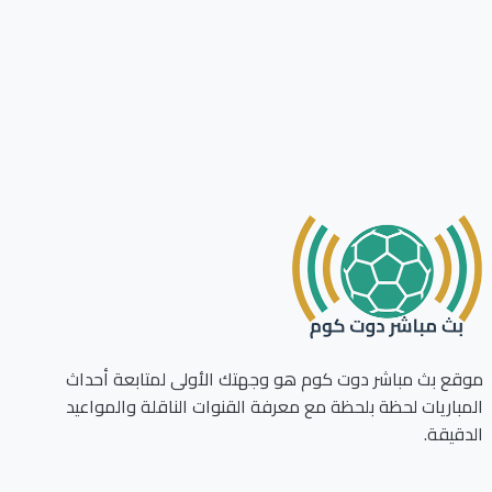
ع بث مباشر دوت كوم هو وجهتك الأولى لمتابعة أحداث
باريات لحظة بلحظة مع معرفة القنوات الناقلة والمواعيد
قيقة.