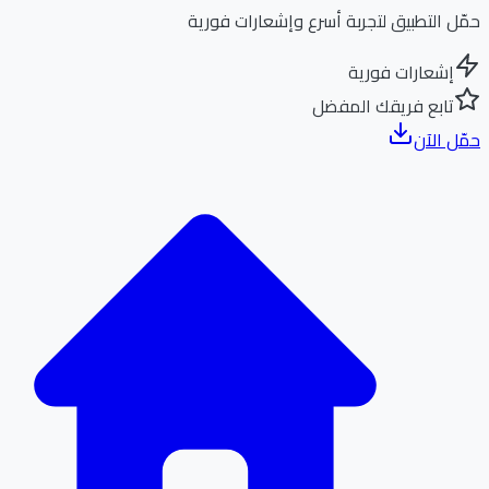
ل التطبيق لتجربة أسرع وإشعارات فورية
إشعارات فورية
تابع فريقك المفضل
ل الآن
الر