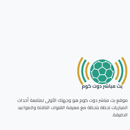
ع بث مباشر دوت كوم هو وجهتك الأولى لمتابعة أحداث
باريات لحظة بلحظة مع معرفة القنوات الناقلة والمواعيد
قيقة.