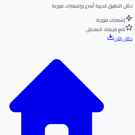
ل التطبيق لتجربة أسرع وإشعارات فورية
إشعارات فورية
تابع فريقك المفضل
ل الآن
الر