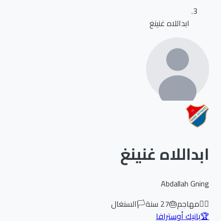
ابداللاه غنينغ
ابداللاه غنينغ
Abdallah Gning
🏃‍♂️
مهاجم
🎂
27
سنة
🏳️
السنغال
🏆
بانيك أوسترافا