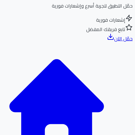
ل التطبيق لتجربة أسرع وإشعارات فورية
إشعارات فورية
تابع فريقك المفضل
ل الآن
الر