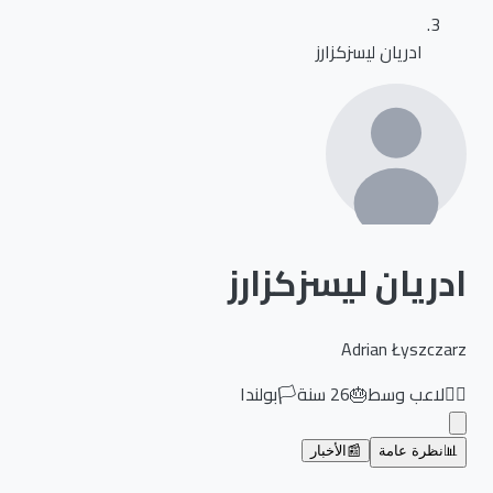
ادريان ليسزكزارز
ادريان ليسزكزارز
Adrian Łyszczarz
🏃‍♂️
لاعب وسط
🎂
26
سنة
🏳️
بولندا
📊
نظرة عامة
📰
الأخبار