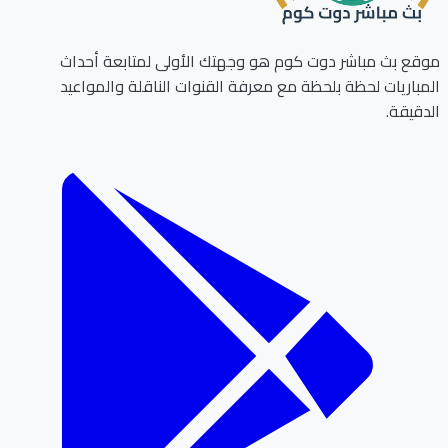
ع بث مباشر دوت كوم هو وجهتك الأولى لمتابعة أحداث
باريات لحظة بلحظة مع معرفة القنوات الناقلة والمواعيد
قيقة.