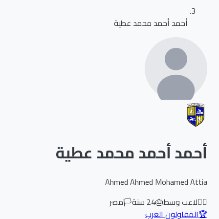
أحمد أحمد محمد عطية
أحمد أحمد محمد عطية
Ahmed Ahmed Mohamed Attia
🏃‍♂️
لاعب وسط
🎂
24
سنة
🏳️
مصر
🏆
المقاولون العرب