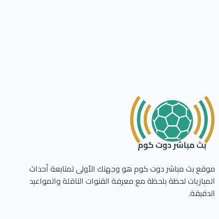
ع بث مباشر دوت كوم هو وجهتك الأولى لمتابعة أحداث
باريات لحظة بلحظة مع معرفة القنوات الناقلة والمواعيد
قيقة.