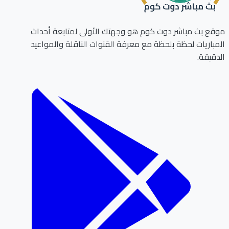
ع بث مباشر دوت كوم هو وجهتك الأولى لمتابعة أحداث
باريات لحظة بلحظة مع معرفة القنوات الناقلة والمواعيد
قيقة.