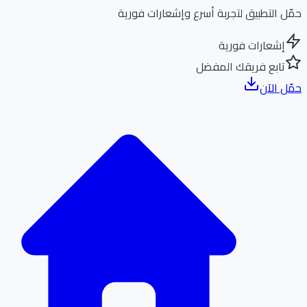
ل التطبيق لتجربة أسرع وإشعارات فورية
إشعارات فورية
تابع فريقك المفضل
ل الآن
الر