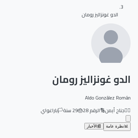
الدو غونزاليز رومان
الدو غونزاليز رومان
Aldo González Román
🏃‍♂️
جناح أيمن
🔢
الرقم
28
🎂
29
سنة
🏳️
باراغواي
📊
نظرة عامة
📰
الأخبار