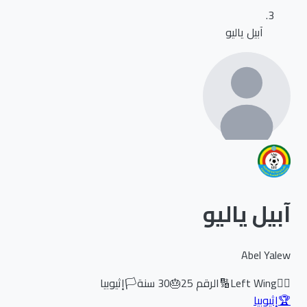
آبيل ياليو
آبيل ياليو
Abel Yalew
🏃‍♂️
Left Wing
🔢
الرقم
25
🎂
30
سنة
🏳️
إثيوبيا
🏆
إثيوبيا