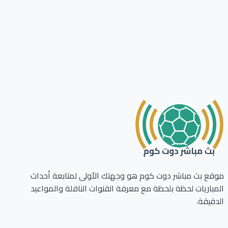
ع بث مباشر دوت كوم هو وجهتك الأولى لمتابعة أحداث
باريات لحظة بلحظة مع معرفة القنوات الناقلة والمواعيد
قيقة.