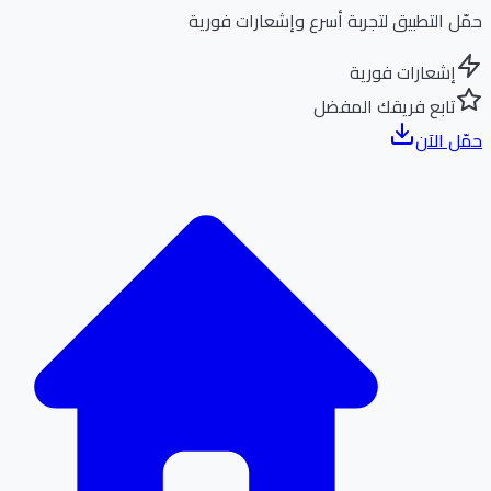
ل التطبيق لتجربة أسرع وإشعارات فورية
إشعارات فورية
تابع فريقك المفضل
ل الآن
الر