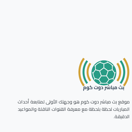
ع بث مباشر دوت كوم هو وجهتك الأولى لمتابعة أحداث
باريات لحظة بلحظة مع معرفة القنوات الناقلة والمواعيد
قيقة.