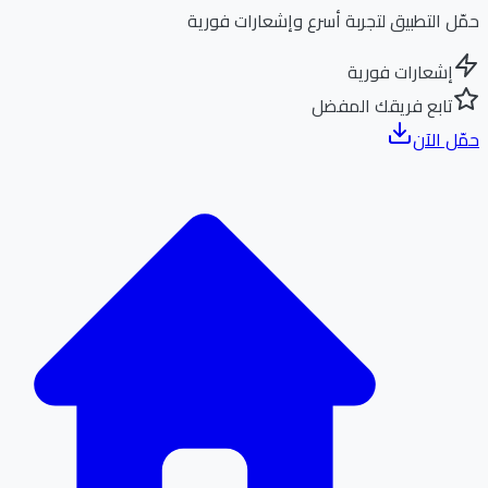
ل التطبيق لتجربة أسرع وإشعارات فورية
إشعارات فورية
تابع فريقك المفضل
ل الآن
الر