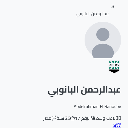
عبدالرحمن البانوبي
عبدالرحمن البانوبي
Abdelrahman El Banouby
🏃‍♂️
لاعب وسط
🔢
الرقم
17
🎂
26
سنة
🏳️
مصر
🏆
زد