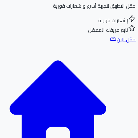
ل التطبيق لتجربة أسرع وإشعارات فورية
إشعارات فورية
تابع فريقك المفضل
ل الآن
الر