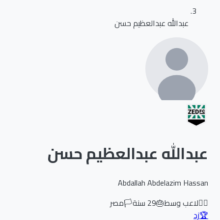
عبدالله عبدالعظيم حسن
عبدالله عبدالعظيم حسن
Abdallah Abdelazim Hassan
🏃‍♂️
لاعب وسط
🎂
29
سنة
🏳️
مصر
🏆
زد