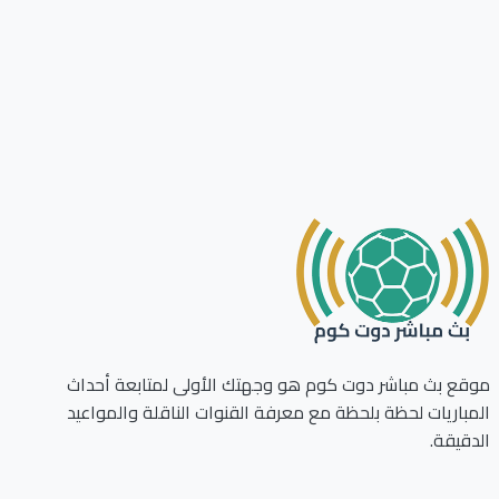
ع بث مباشر دوت كوم هو وجهتك الأولى لمتابعة أحداث
باريات لحظة بلحظة مع معرفة القنوات الناقلة والمواعيد
قيقة.