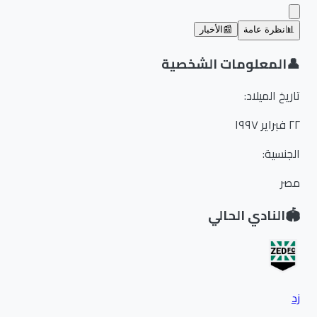
📊
نظرة عامة
📰
الأخبار
👤
المعلومات الشخصية
تاريخ الميلاد
:
٢٢ فبراير ١٩٩٧
الجنسية
:
مصر
🏟️
النادي الحالي
زد