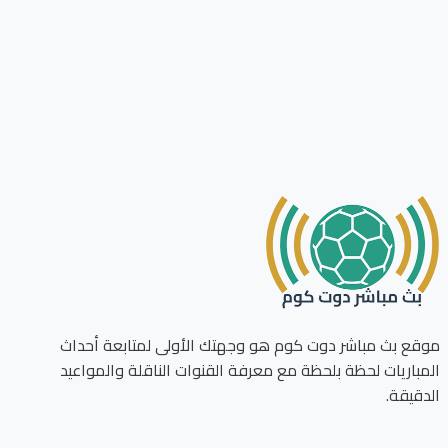
ع بث مباشر دوت كوم هو وجهتك الأولى لمتابعة أحداث
باريات لحظة بلحظة مع معرفة القنوات الناقلة والمواعيد
قيقة.