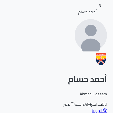
أحمد حسام
أحمد حسام
Ahmed Hossam
🏃‍♂️
مدافع
🎂
24
سنة
🏳️
مصر
🏆
الجونة