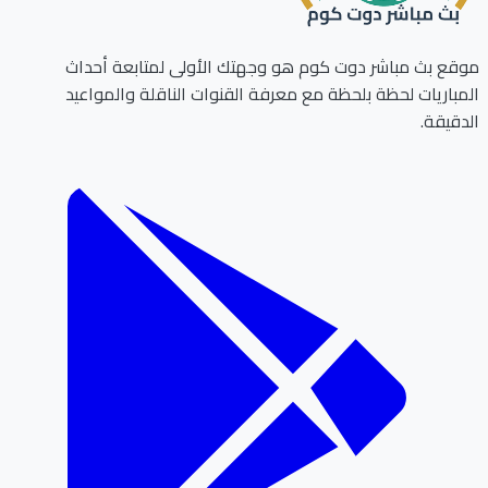
ع بث مباشر دوت كوم هو وجهتك الأولى لمتابعة أحداث
باريات لحظة بلحظة مع معرفة القنوات الناقلة والمواعيد
قيقة.