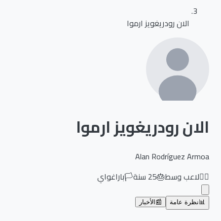
الان رودريغويز ارموا
الان رودريغويز ارموا
Alan Rodríguez Armoa
🏃‍♂️
لاعب وسط
🎂
25
سنة
🏳️
باراغواي
📊
نظرة عامة
📰
الأخبار