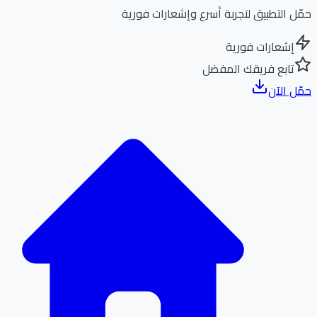
ل التطبيق لتجربة أسرع وإشعارات فورية
إشعارات فورية
تابع فريقك المفضل
ل الآن
الر