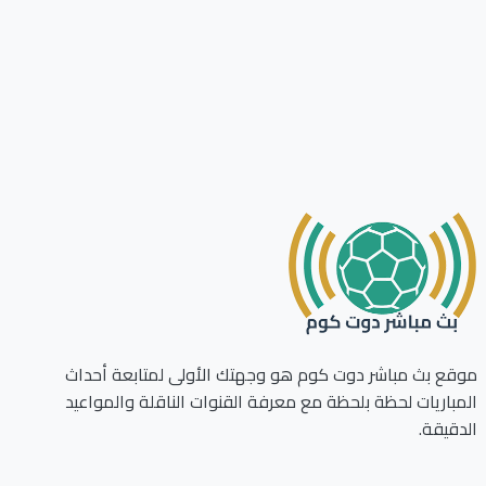
ع بث مباشر دوت كوم هو وجهتك الأولى لمتابعة أحداث
باريات لحظة بلحظة مع معرفة القنوات الناقلة والمواعيد
قيقة.