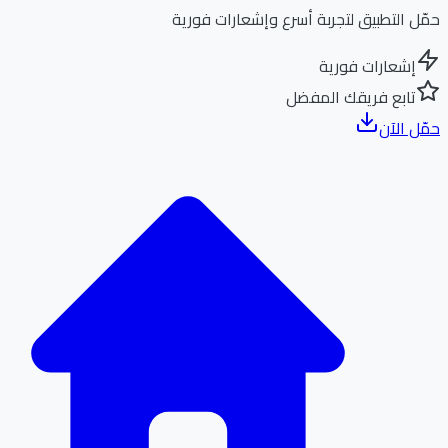
ل التطبيق لتجربة أسرع وإشعارات فورية
إشعارات فورية
تابع فريقك المفضل
ل الآن
الر