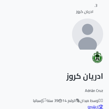
ادريان كروز
ادريان كروز
Adrián Cruz
🏃‍♂️
وسط ميدان
🔢
الرقم
14
🎂
39
سنة
🏳️
إسبانيا
🏆
ارينتييرو