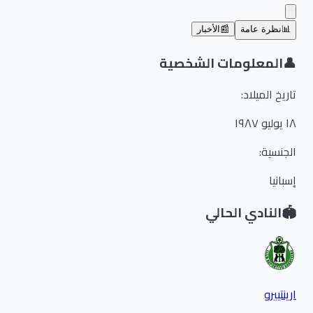
📊
نظرة عامة
📰
الأخبار
👤
المعلومات الشخصية
تاريخ الميلاد
:
١٨ يوليو ١٩٨٧
الجنسية
:
إسبانيا
🏟️
النادي الحالي
ارينتييرو