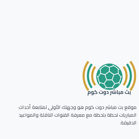
ع بث مباشر دوت كوم هو وجهتك الأولى لمتابعة أحداث
باريات لحظة بلحظة مع معرفة القنوات الناقلة والمواعيد
قيقة.