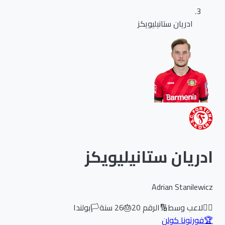
ادريان ستانيليويكز
ادريان ستانيليويكز
Adrian Stanilewicz
🏃‍♂️
لاعب وسط
🔢
الرقم
20
🎂
26
سنة
🏳️
بولندا
🏆
فورتونا كولن