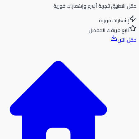
ل التطبيق لتجربة أسرع وإشعارات فورية
إشعارات فورية
تابع فريقك المفضل
ل الآن
الر