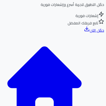
ل التطبيق لتجربة أسرع وإشعارات فورية
إشعارات فورية
تابع فريقك المفضل
ل الآن
الر