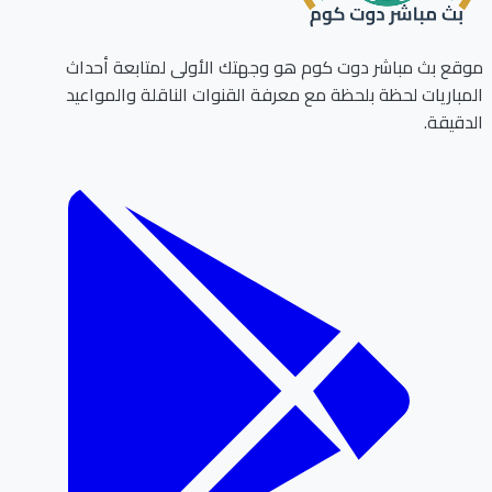
ع بث مباشر دوت كوم هو وجهتك الأولى لمتابعة أحداث
باريات لحظة بلحظة مع معرفة القنوات الناقلة والمواعيد
قيقة.