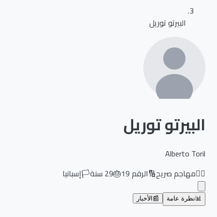
البيرتو توريل
البيرتو توريل
Alberto Toril
🏃‍♂️
مهاجم صريح
🔢
الرقم
19
🎂
29
سنة
🏳️
إسبانيا
📊
نظرة عامة
📰
الأخبار