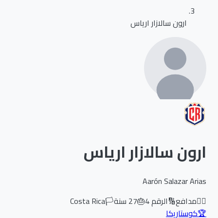
ارون سالازار ارياس
ارون سالازار ارياس
Aarón Salazar Arias
🏃‍♂️
مدافع
🔢
الرقم
4
🎂
27
سنة
🏳️
Costa Rica
🏆
كوستاريكا