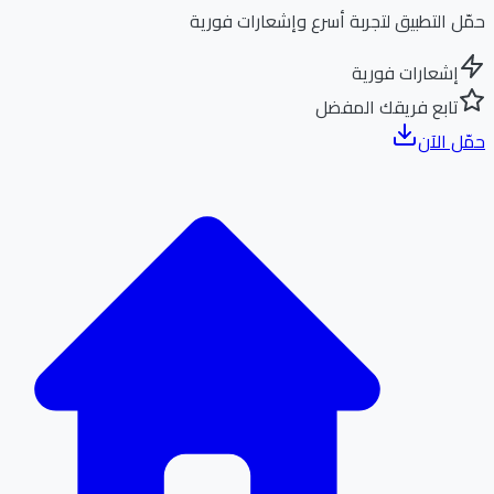
ل التطبيق لتجربة أسرع وإشعارات فورية
إشعارات فورية
تابع فريقك المفضل
ل الآن
الر