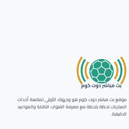
ع بث مباشر دوت كوم هو وجهتك الأولى لمتابعة أحداث
باريات لحظة بلحظة مع معرفة القنوات الناقلة والمواعيد
قيقة.