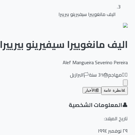
اليف مانغوييرا سيفيرينو بيرييرا
اليف مانغوييرا سيفيرينو بيرييرا
Alef Mangueira Severino Pereira
🏃‍♂️
مهاجم
🎂
31
سنة
🏳️
البرازيل
📊
نظرة عامة
📰
الأخبار
👤
المعلومات الشخصية
تاريخ الميلاد
:
٢٩ نوفمبر ١٩٩٤