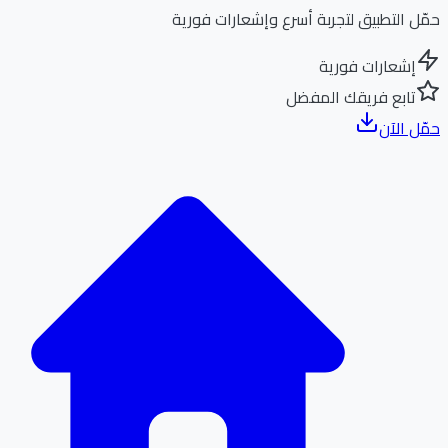
ل التطبيق لتجربة أسرع وإشعارات فورية
إشعارات فورية
تابع فريقك المفضل
ل الآن
الر