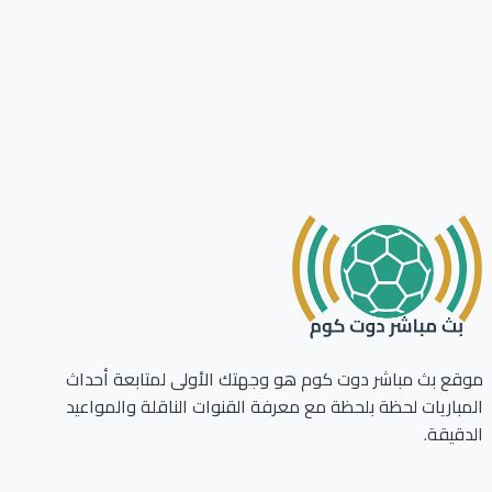
ع بث مباشر دوت كوم هو وجهتك الأولى لمتابعة أحداث
باريات لحظة بلحظة مع معرفة القنوات الناقلة والمواعيد
قيقة.