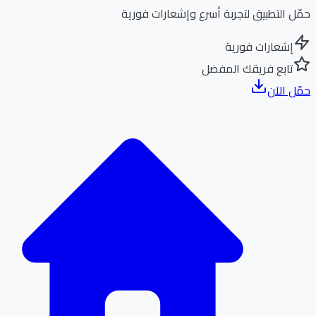
ل التطبيق لتجربة أسرع وإشعارات فورية
إشعارات فورية
تابع فريقك المفضل
ل الآن
الر