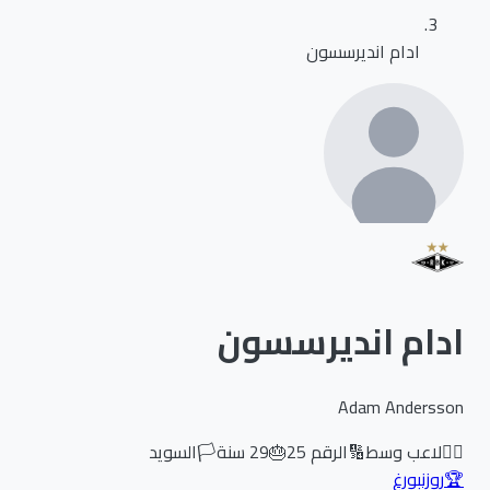
ادام انديرسسون
ادام انديرسسون
Adam Andersson
🏃‍♂️
لاعب وسط
🔢
الرقم
25
🎂
29
سنة
🏳️
السويد
🏆
روزنبورغ