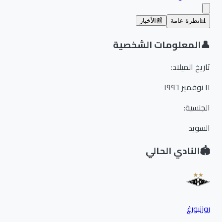
📊
نظرة عامة
📰
الأخبار
👤
المعلومات الشخصية
تاريخ الميلاد
:
١١ نوفمبر ١٩٩٦
الجنسية
:
السويد
🏟️
النادي الحالي
روزنبورغ