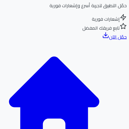
ل التطبيق لتجربة أسرع وإشعارات فورية
إشعارات فورية
تابع فريقك المفضل
ل الآن
الر