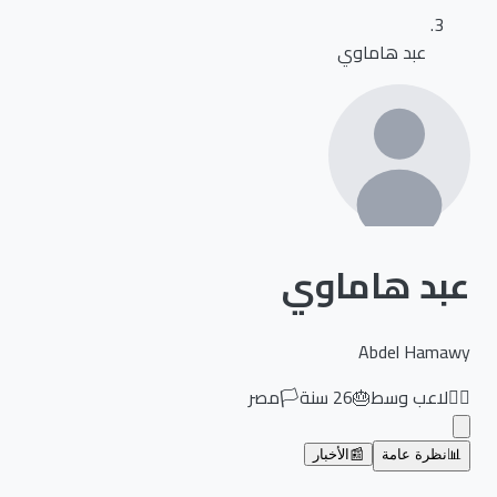
عبد هاماوي
عبد هاماوي
Abdel Hamawy
🏃‍♂️
لاعب وسط
🎂
26
سنة
🏳️
مصر
📊
نظرة عامة
📰
الأخبار