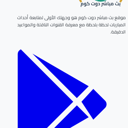
ع بث مباشر دوت كوم هو وجهتك الأولى لمتابعة أحداث
باريات لحظة بلحظة مع معرفة القنوات الناقلة والمواعيد
قيقة.