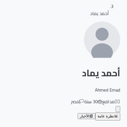
أحمد يماد
أحمد يماد
Ahmed Emad
🏃‍♂️
مدافع
🎂
30
سنة
🏳️
مصر
📊
نظرة عامة
📰
الأخبار