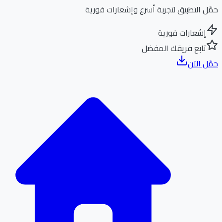
ل التطبيق لتجربة أسرع وإشعارات فورية
إشعارات فورية
تابع فريقك المفضل
ل الآن
الر