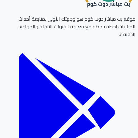
ع بث مباشر دوت كوم هو وجهتك الأولى لمتابعة أحداث
باريات لحظة بلحظة مع معرفة القنوات الناقلة والمواعيد
قيقة.