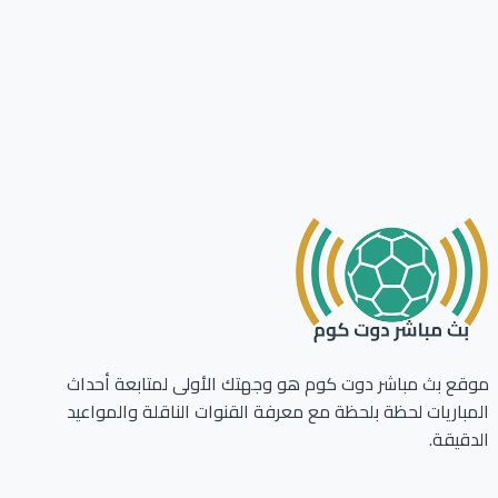
ع بث مباشر دوت كوم هو وجهتك الأولى لمتابعة أحداث
باريات لحظة بلحظة مع معرفة القنوات الناقلة والمواعيد
قيقة.