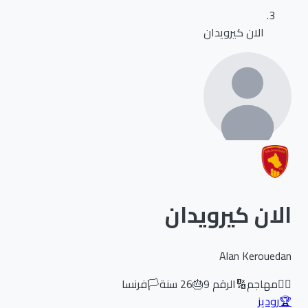
الان كيرويدان
الان كيرويدان
Alan Kerouedan
🏃‍♂️
مهاجم
🔢
الرقم
9
🎂
26
سنة
🏳️
فرنسا
🏆
روديز