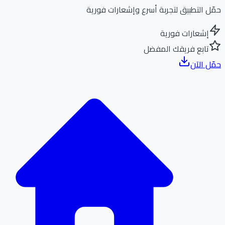
ل التطبيق لتجربة أسرع وإشعارات فورية
إشعارات فورية
تابع فريقك المفضل
ل الآن
الر