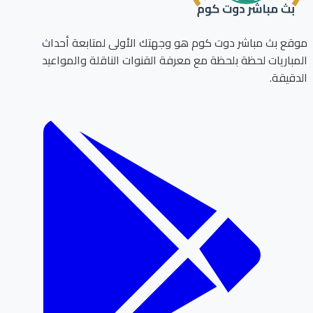
ع بث مباشر دوت كوم هو وجهتك الأولى لمتابعة أحداث
باريات لحظة بلحظة مع معرفة القنوات الناقلة والمواعيد
قيقة.