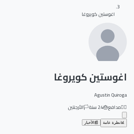
اغوستين كويروغا
اغوستين كويروغا
Agustin Quiroga
🏃‍♂️
مدافع
🎂
24
سنة
🏳️
الأرجنتين
📊
نظرة عامة
📰
الأخبار