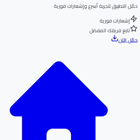
ل التطبيق لتجربة أسرع وإشعارات فورية
إشعارات فورية
تابع فريقك المفضل
ل الآن
الر